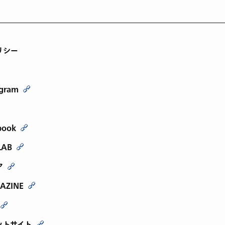
リシー
agram
book
LAB
ア
AZINE
ットサイト