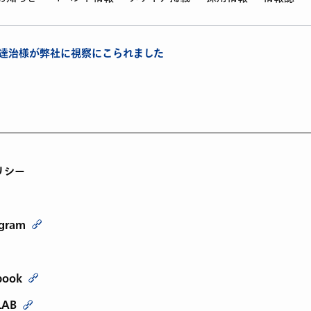
本達治様が弊社に視察にこられました
リシー
agram
book
LAB