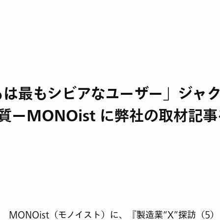
もは最もシビアなユーザー」ジャク
質ーMONOist に弊社の取材記
ア MONOist（モノイスト）に、『製造業“X”探訪（