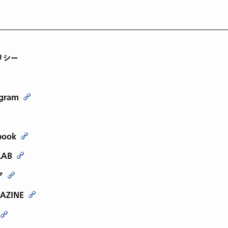
リシー
agram
book
LAB
ア
AZINE