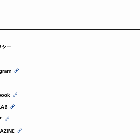
リシー
agram
book
LAB
ア
AZINE