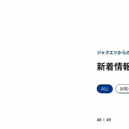
ジャクエツから
新着情
ALL
お知
48
49